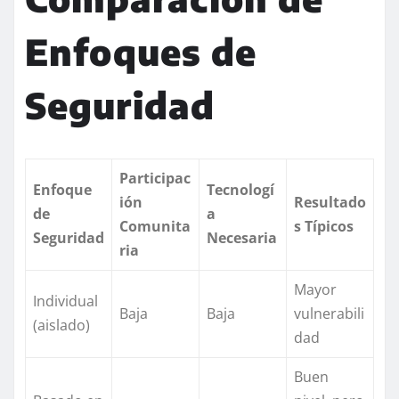
Enfoques de
Seguridad
Participac
Enfoque
Tecnologí
ión
Resultado
de
a
Comunita
s Típicos
Seguridad
Necesaria
ria
Mayor
Individual
Baja
Baja
vulnerabili
(aislado)
dad
Buen